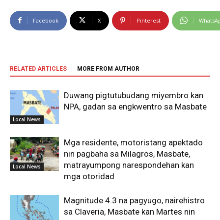
Facebook
X
Pinterest
WhatsA
RELATED ARTICLES
MORE FROM AUTHOR
Duwang pigtutubudang miyembro kan
NPA, gadan sa engkwentro sa Masbate
Local News
Mga residente, motoristang apektado
nin pagbaha sa Milagros, Masbate,
matrayumpong narespondehan kan
Local News
mga otoridad
Magnitude 4.3 na pagyugo, nairehistro
sa Claveria, Masbate kan Martes nin