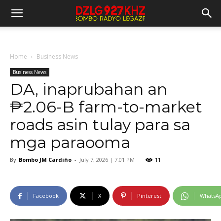
Home
Business News
Business News
DA, inaprubahan an
₱2.06-B farm-to-market
roads asin tulay para sa
mga paraooma
By
Bombo JM Cardiño
-
July 7, 2026 | 7:01 PM
11
Facebook
X
Pinterest
WhatsA