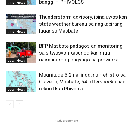
banggi – PHIVOLCS
Local News
Thunderstorm advisory, ipinaluwas kan
state weather bureau sa nagkapirang
lugar sa Masbate
Local News
BFP Masbate padagos an monitoring
sa sitwasyon kasunod kan mga
nairehistrong pagyugo sa provincia
Local News
Magnitude 5.2 na linog, nai-rehistro sa
Claveria, Masbate; 54 aftershocks nai-
rekord kan Phivolcs
Local News
- Advertisement -