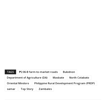
TAGS
₱2.06-B farm-to-market roads
Bukidnon
Department of Agriculture (DA)
Masbate
North Cotabato
Oriental Mindoro
Philippine Rural Development Program (PRDP)
samar
Top Story
Zambales