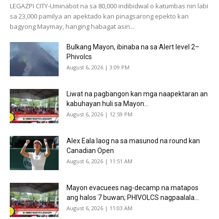
LEGAZPI CITY-Uminabot na sa 80,000 indibidwal o katumbas nin labi
sa 23,000 pamilya an apektado kan pinagsarong epekto kan
bagyong Maymay, hanging habagat asin...
Bulkang Mayon, ibinaba na sa Alert level 2–
Phivolcs
August 6, 2026 | 3:09 PM
Liwat na pagbangon kan mga naapektaran an
kabuhayan huli sa Mayon...
August 6, 2026 | 12:59 PM
Alex Eala laog na sa masunod na round kan
Canadian Open
August 6, 2026 | 11:51 AM
Mayon evacuees nag-decamp na matapos
ang halos 7 buwan; PHIVOLCS nagpaalala...
August 6, 2026 | 11:03 AM