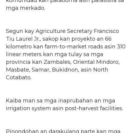
komunidad kan paraooma asin parasisira sa
mga merkado.
Segun kay Agriculture Secretary Francisco
Tiu Laurel Jr., sakop kan proyekto an 66
kilometro kan farm-to-market roads asin 310
linear meters kan mga tulay sa mga
provincia kan Zambales, Oriental Mindoro,
Masbate, Samar, Bukidnon, asin North
Cotabato.
Kaiba man sa mga inaprubahan an mga
irrigation system asin post-harvest facilities.
Pinondohan an darakulang parte kan mga