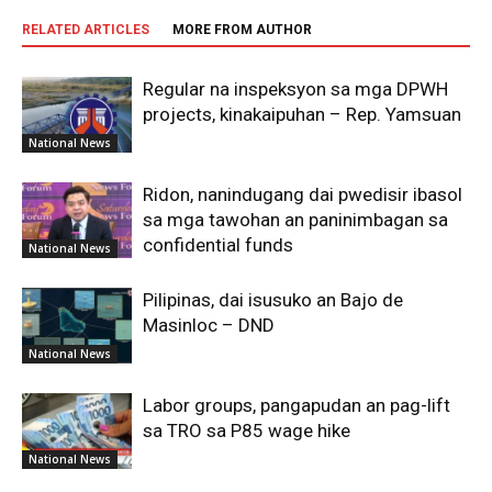
RELATED ARTICLES
MORE FROM AUTHOR
Regular na inspeksyon sa mga DPWH
projects, kinakaipuhan – Rep. Yamsuan
National News
Ridon, nanindugang dai pwedisir ibasol
sa mga tawohan an paninimbagan sa
confidential funds
National News
Pilipinas, dai isusuko an Bajo de
Masinloc – DND
National News
Labor groups, pangapudan an pag-lift
sa TRO sa P85 wage hike
National News