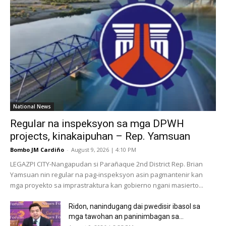
National News
Regular na inspeksyon sa mga DPWH
projects, kinakaipuhan – Rep. Yamsuan
Bombo JM Cardiño
-
August 9, 2026 | 4:10 PM
LEGAZPI CITY-Nangapudan si Parañaque 2nd District Rep. Brian
Yamsuan nin regular na pag-inspeksyon asin pagmantenir kan
mga proyekto sa imprastraktura kan gobierno ngani masierto...
Ridon, nanindugang dai pwedisir ibasol sa
mga tawohan an paninimbagan sa...