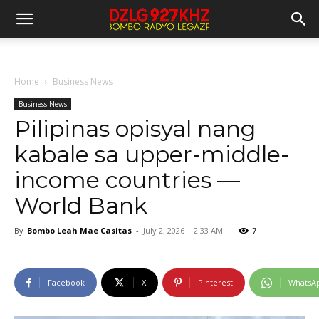
Home
Business News
Business News
Pilipinas opisyal nang
kabale sa upper-middle-
income countries —
World Bank
By
Bombo Leah Mae Casitas
-
July 2, 2026 | 2:33 AM
7
Facebook
X
Pinterest
WhatsA