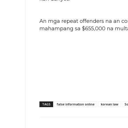
An mga repeat offenders na an con
mahampang sa $655,000 na mult
TAGS
false information online
korean law
S