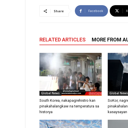
Facebook
X
Share
RELATED ARTICLES
MORE FROM A
Global News
Global News
South Korea, nakapagrehistro kan
SoKor, nagre
pinakahalangkaw na temperatura sa
pinakahalan
historya
kasaysayan