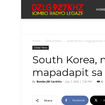
Bombo
HOM
Radyo
Home
Global News
South Korea, magpapaotob n
Legazpi
Global News
South Korea,
mapadapit sa
By
Bombo JM Cardiño
-
July 7, 2026 | 7:20 PM
6
Facebook
X
Share