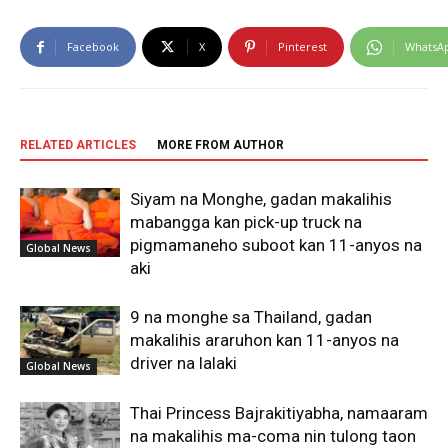
Facebook
X
Pinterest
WhatsA
RELATED ARTICLES
MORE FROM AUTHOR
Siyam na Monghe, gadan makalihis
mabangga kan pick-up truck na
pigmamaneho suboot kan 11-anyos na
Global News
aki
9 na monghe sa Thailand, gadan
makalihis araruhon kan 11-anyos na
driver na lalaki
Global News
Thai Princess Bajrakitiyabha, namaaram
na makalihis ma-coma nin tulong taon