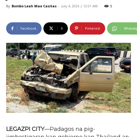
By
Bombo Leah Mae Casitas
-
July 4, 2026 | 12:01 AM
5
Facebook
X
Pinterest
WhatsA
LEGAZPI CITY
—Padagos na pig-