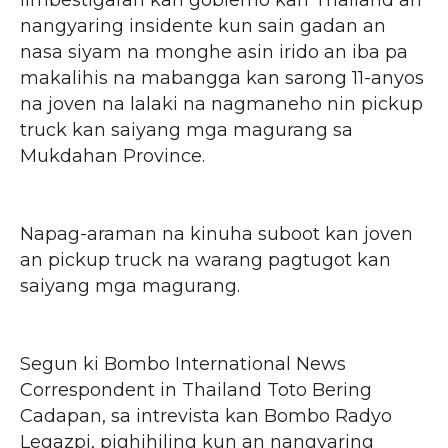
iimbestigaran kan gobierno kan Thailand an
nangyaring insidente kun sain gadan an
nasa siyam na monghe asin irido an iba pa
makalihis na mabangga kan sarong 11-anyos
na joven na lalaki na nagmaneho nin pickup
truck kan saiyang mga magurang sa
Mukdahan Province.
Napag-araman na kinuha suboot kan joven
an pickup truck na warang pagtugot kan
saiyang mga magurang.
Segun ki Bombo International News
Correspondent in Thailand Toto Bering
Cadapan, sa intrevista kan Bombo Radyo
Legazpi, pighihiling kun an nangyaring