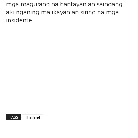
mga magurang na bantayan an saindang
aki nganing malikayan an siring na mga
insidente.
TAGS
Thailand