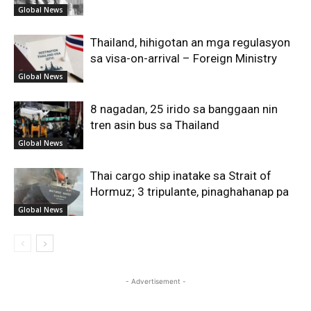
Global News
Thailand, hihigotan an mga regulasyon
sa visa-on-arrival – Foreign Ministry
Global News
8 nagadan, 25 irido sa banggaan nin
tren asin bus sa Thailand
Global News
Thai cargo ship inatake sa Strait of
Hormuz; 3 tripulante, pinaghahanap pa
Global News
- Advertisement -