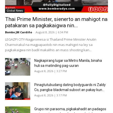
Global News
Thai Prime Minister, sienerto an mahigot na
patakaran sa pagkakaigwa nin...
Bombo JM Cardiño
-
August 8, 2026 | 6:34 PM
LEGAZPI CITY-Nagpromesa si Thailand Prime Minister Anutin
Charnvirakul na magpapaotob nin mas mahigot na ley sa
pagkakaigwa nin badil makalihis an mass shooting kan...
Nagkapirang lugar sa Metro Manila, binaha
huli sa matinding pag-uuran
August 8, 2026 | 3:27 PM
Pinagtutubudang dating bodyguards ni Zaldy
Co, pangba-blackmail suboot an pakay kun...
August 8, 2026 | 3:17 PM
Grupo nin paraoma, pigkakahadit an padagos