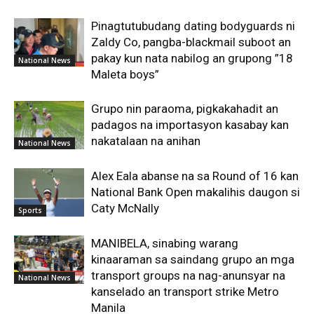
Pinagtutubudang dating bodyguards ni
Zaldy Co, pangba-blackmail suboot an
pakay kun nata nabilog an grupong ”18
National News
Maleta boys”
Grupo nin paraoma, pigkakahadit an
padagos na importasyon kasabay kan
nakatalaan na anihan
National News
Alex Eala abanse na sa Round of 16 kan
National Bank Open makalihis daugon si
Caty McNally
Sports
MANIBELA, sinabing warang
kinaaraman sa saindang grupo an mga
transport groups na nag-anunsyar na
National News
kanselado an transport strike Metro
Manila