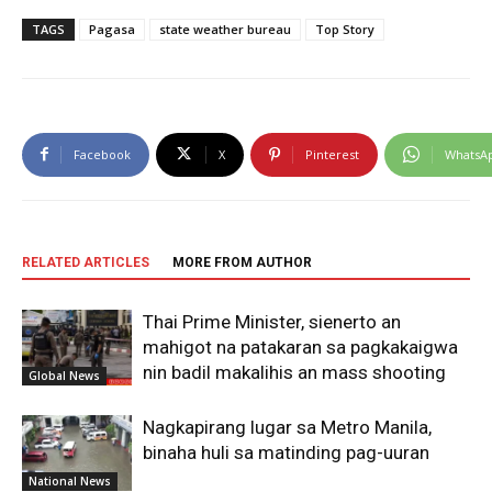
TAGS
Pagasa
state weather bureau
Top Story
Facebook
X
Pinterest
WhatsA
RELATED ARTICLES
MORE FROM AUTHOR
Thai Prime Minister, sienerto an
mahigot na patakaran sa pagkakaigwa
nin badil makalihis an mass shooting
Global News
Nagkapirang lugar sa Metro Manila,
binaha huli sa matinding pag-uuran
National News