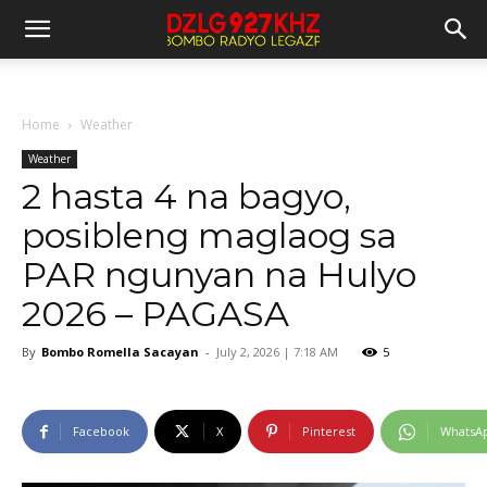
Home
Weather
Weather
2 hasta 4 na bagyo,
posibleng maglaog sa
PAR ngunyan na Hulyo
2026 – PAGASA
By
Bombo Romella Sacayan
-
July 2, 2026 | 7:18 AM
5
Facebook
X
Pinterest
WhatsA