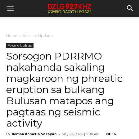
Home
Volcano Updates
Volcano Updates
Sorsogon PDRRMO
nakahanda sakaling
magkaroon ng phreatic
eruption sa bulkang
Bulusan matapos ang
pagtaas ng seismic
activity
By
Bombo Romella Sacayan
-
May 22, 2026 | 9:18 AM
16