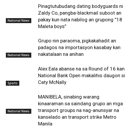
Pinagtutubudang dating bodyguards ni
Zaldy Co, pangba-blackmail suboot an
pakay kun nata nabilog an grupong ”18
National News
Maleta boys”
Grupo nin paraoma, pigkakahadit an
padagos na importasyon kasabay kan
nakatalaan na anihan
National News
Alex Eala abanse na sa Round of 16 kan
National Bank Open makalihis daugon si
Caty McNally
Sports
MANIBELA, sinabing warang
kinaaraman sa saindang grupo an mga
transport groups na nag-anunsyar na
National News
kanselado an transport strike Metro
Manila