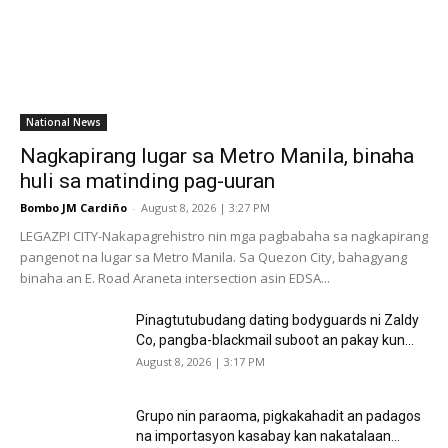
National News
Nagkapirang lugar sa Metro Manila, binaha
huli sa matinding pag-uuran
Bombo JM Cardiño
-
August 8, 2026 | 3:27 PM
LEGAZPI CITY-Nakapagrehistro nin mga pagbabaha sa nagkapirang
pangenot na lugar sa Metro Manila. Sa Quezon City, bahagyang
binaha an E. Road Araneta intersection asin EDSA...
Pinagtutubudang dating bodyguards ni Zaldy
Co, pangba-blackmail suboot an pakay kun...
August 8, 2026 | 3:17 PM
Grupo nin paraoma, pigkakahadit an padagos
na importasyon kasabay kan nakatalaan...