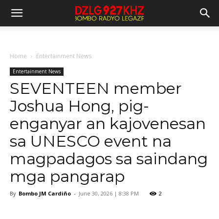
Home
Entertainment News
Entertainment News
SEVENTEEN member
Joshua Hong, pig-
enganyar an kajovenesan
sa UNESCO event na
magpadagos sa saindang
mga pangarap
By
Bombo JM Cardiño
-
June 30, 2026 | 8:38 PM
2