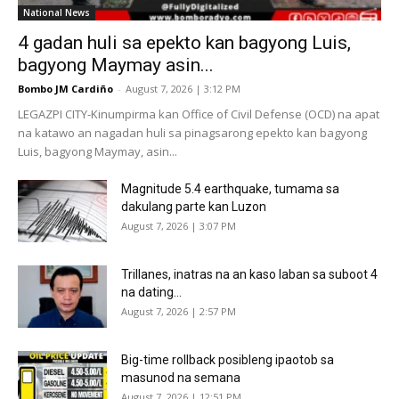
National News
4 gadan huli sa epekto kan bagyong Luis,
bagyong Maymay asin...
Bombo JM Cardiño
-
August 7, 2026 | 3:12 PM
LEGAZPI CITY-Kinumpirma kan Office of Civil Defense (OCD) na apat
na katawo an nagadan huli sa pinagsarong epekto kan bagyong
Luis, bagyong Maymay, asin...
Magnitude 5.4 earthquake, tumama sa
dakulang parte kan Luzon
August 7, 2026 | 3:07 PM
Trillanes, inatras na an kaso laban sa suboot 4
na dating...
August 7, 2026 | 2:57 PM
Big-time rollback posibleng ipaotob sa
masunod na semana
August 7, 2026 | 12:51 PM