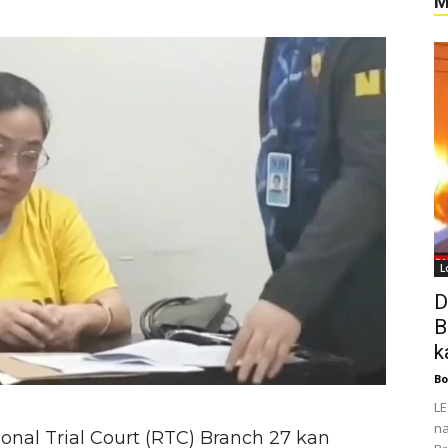
M
L
D
B
k
Bo
LE
na
onal Trial Court (RTC) Branch 27 kan