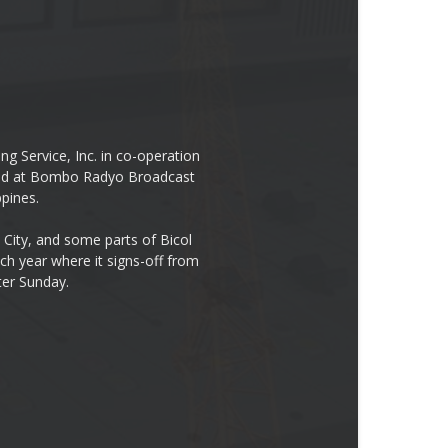
 Service, Inc. in co-operation
cated at Bombo Radyo Broadcast
ppines.
City, and some parts of Bicol
h year where it signs-off from
ter Sunday.