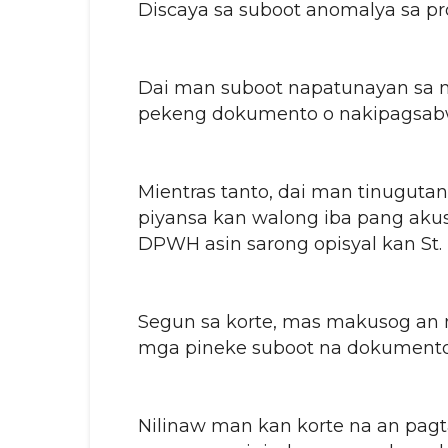
Discaya sa suboot anomalya sa pr
Dai man suboot napatunayan sa n
pekeng dokumento o nakipagsabw
Mientras tanto, dai man tinugut
piyansa kan walong iba pang akus
DPWH asin sarong opisyal kan St.
Segun sa korte, mas makusog an m
mga pineke suboot na dokumento
Nilinaw man kan korte na an pagta