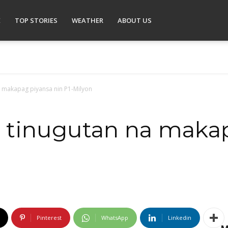
E
TOP STORIES
WEATHER
ABOUT US
a makapag piyansa nin P1-Milyon
, tinugutan na maka
Pinterest
WhatsApp
Linkedin