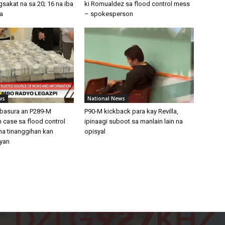
sakat na sa 20; 16 na iba
ki Romualdez sa flood control mess
a
– spokesperson
ws
National News
basura an P289-M
P90-M kickback para kay Revilla,
 case sa flood control
ipinaagi suboot sa manlain lain na
na tinanggihan kan
opisyal
yan