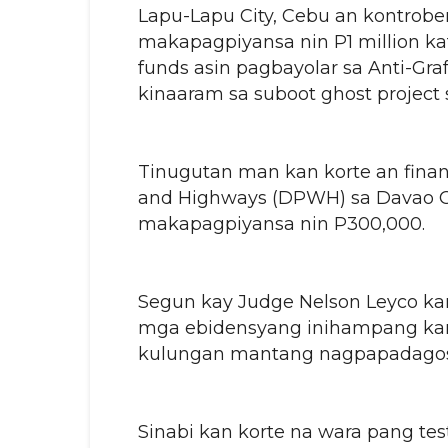
Lapu-Lapu City, Cebu an kontrober
makapagpiyansa nin P1 million ka
funds asin pagbayolar sa Anti-Gra
kinaaram sa suboot ghost project 
Tinugutan man kan korte an finan
and Highways (DPWH) sa Davao O
makapagpiyansa nin P300,000.
Segun kay Judge Nelson Leyco ka
mga ebidensyang inihampang kan
kulungan mantang nagpapadagos a
Sinabi kan korte na wara pang te