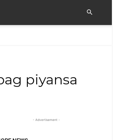
pag piyansa
- Advertisement -