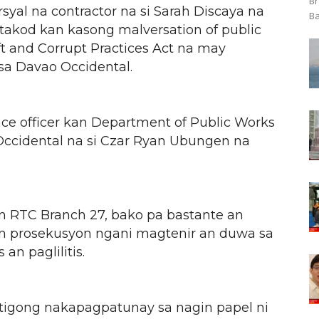
Br
syal na contractor na si Sarah Discaya na
Ba
takod kan kasong malversation of public
ft and Corrupt Practices Act na may
sa Davao Occidental.
ce officer kan Department of Public Works
ccidental na si Czar Ryan Ubungen na
n RTC Branch 27, bako pa bastante an
 prosekusyon ngani magtenir an duwa sa
n paglilitis.
stigong nakapagpatunay sa nagin papel ni