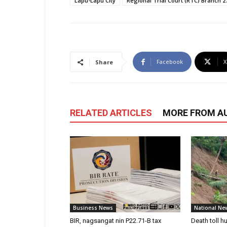
Lapu-Lapu City
Regional Trial Court (RTC) Branch 2
Facebook
X
Share
RELATED ARTICLES
MORE FROM A
Business News
National Ne
BIR, nagsangat nin P22.71-B tax
Death toll h