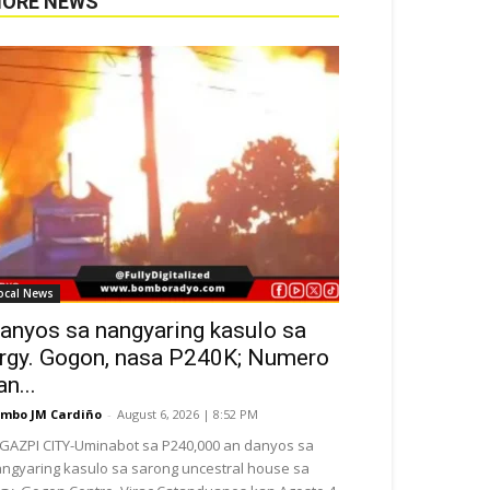
ORE NEWS
ocal News
anyos sa nangyaring kasulo sa
rgy. Gogon, nasa P240K; Numero
an...
mbo JM Cardiño
-
August 6, 2026 | 8:52 PM
GAZPI CITY-Uminabot sa P240,000 an danyos sa
ngyaring kasulo sa sarong uncestral house sa