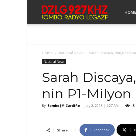
Bombo
HOM
Radyo
Home
National News
Sarah Discaya, tinugutan n
Legazpi
National News
Sarah Discaya
nin P1-Milyon
By
Bombo JM Cardiño
-
July 8, 2026 | 1:27 AM
18
Facebook
X
Share