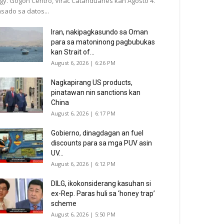
gy. Gogon Centro, Virac Catanduanes kan Agosto 4.
sado sa datos...
Iran, nakipagkasundo sa Oman
para sa matoninong pagbubukas
kan Strait of...
August 6, 2026 | 6:26 PM
Nagkapirang US products,
pinatawan nin sanctions kan
China
August 6, 2026 | 6:17 PM
Gobierno, dinagdagan an fuel
discounts para sa mga PUV asin
UV...
August 6, 2026 | 6:12 PM
DILG, ikokonsiderang kasuhan si
ex-Rep. Paras huli sa ‘honey trap’
scheme
August 6, 2026 | 5:50 PM