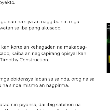
oyekto.
gonian na siya an naggibo nin mga
atan sa iba pang akusado.
an kan korte an kahagadan na makapag-
ado, kaiba an nagkapirang opisyal kan
 Timothy Construction.
ga ebidensya laban sa sainda, orog na sa
 na sinda mismo an nagpirma.
tao nin piyansa, dai ibig sabihon na