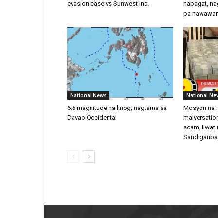
evasion case vs Sunwest Inc.
habagat, nag
pa nawawar
National News
National Ne
6.6 magnitude na linog, nagtama sa
Mosyon na i
Davao Occidental
malversation
scam, liwat 
Sandiganba