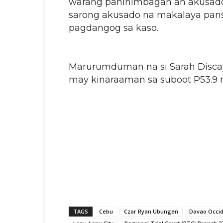
warang paninimbagan an akusado. 
sarong akusado na makalaya pa
pagdangog sa kaso.
Marurumduman na si Sarah Disca
may kinaraaman sa suboot P53.9 mi
TAGS
Cebu
Czar Ryan Ubungen
Davao Occid