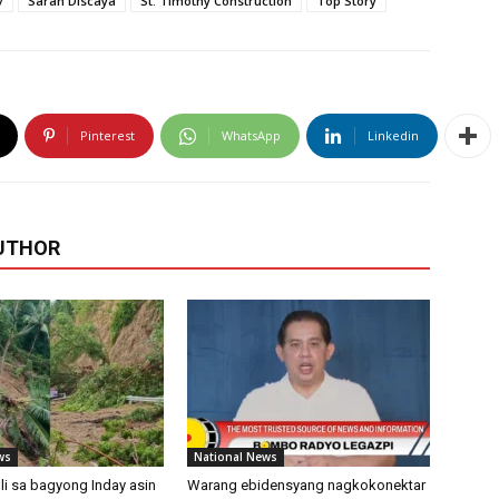
7
Sarah Discaya
St. Timothy Construction
Top Story
Pinterest
WhatsApp
Linkedin
UTHOR
ws
National News
uli sa bagyong Inday asin
Warang ebidensyang nagkokonektar