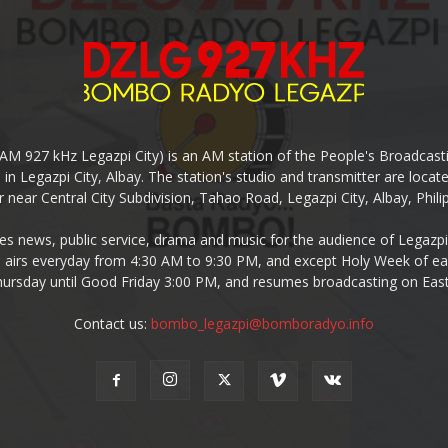
927 kHz Legazpi City) is an AM station of the People's Broadcasting
in Legazpi City, Albay. The station's studio and transmitter are lo
 near Central City Subdivision, Tahao Road, Legazpi City, Albay, Phili
 news, public service, drama and music for the audience of Legazpi 
irs everyday from 4:30 AM to 9:30 PM, and except Holy Week of eac
rsday until Good Friday 3:00 PM, and resumes broadcasting on Eas
Contact us:
bombo_legazpi@bomboradyo.info