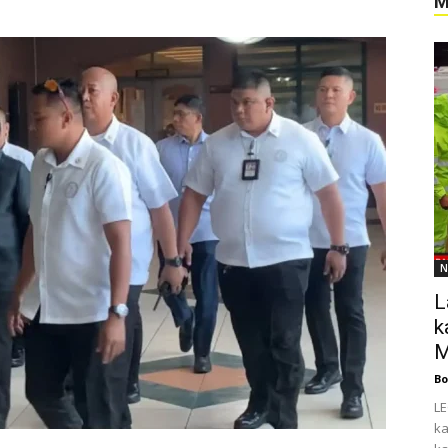
M
N
L
k
M
Bo
LE
ka