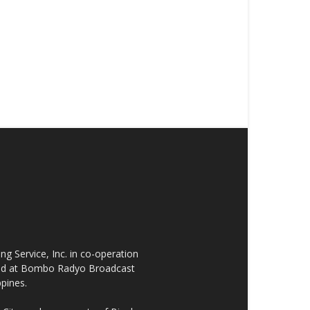
 Service, Inc. in co-operation
cated at Bombo Radyo Broadcast
ppines.