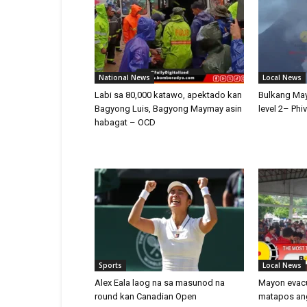
National News
Local News
Labi sa 80,000 katawo, apektado kan
Bulkang May
Bagyong Luis, Bagyong Maymay asin
level 2– Phi
habagat – OCD
Sports
Local News
Alex Eala laog na sa masunod na
Mayon evac
round kan Canadian Open
matapos ang