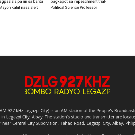
gpaalala pa rin sa banta
pagkapot sa impeachment trial-
Mayon kahit nasa alert
Political Science Professor
927 kHz Legazpi City) is an AM station of the People's Broadcasting
in Legazpi City, Albay. The station's studio and transmitter are lo
 near Central City Subdivision, Tahao Road, Legazpi City, Albay, Phili