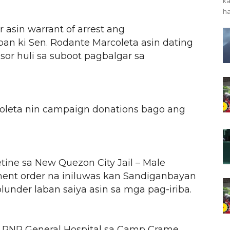
ka
ha
 asin warrant of arrest ang
ban ki Sen. Rodante Marcoleta asin dating
or huli sa suboot pagbalgar sa
coleta nin campaign donations bago ang
tine sa New Quezon City Jail – Male
ent order na iniluwas kan Sandiganbayan
lunder laban saiya asin sa mga pag-iriba.
sa PNP General Hospital sa Camp Crame