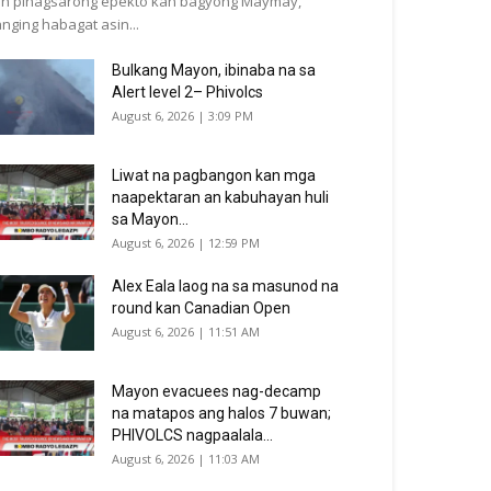
n pinagsarong epekto kan bagyong Maymay,
nging habagat asin...
Bulkang Mayon, ibinaba na sa
Alert level 2– Phivolcs
August 6, 2026 | 3:09 PM
Liwat na pagbangon kan mga
naapektaran an kabuhayan huli
sa Mayon...
August 6, 2026 | 12:59 PM
Alex Eala laog na sa masunod na
round kan Canadian Open
August 6, 2026 | 11:51 AM
Mayon evacuees nag-decamp
na matapos ang halos 7 buwan;
PHIVOLCS nagpaalala...
August 6, 2026 | 11:03 AM