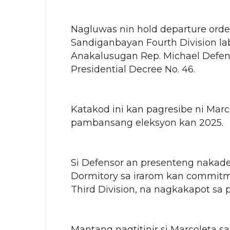
Nagluwas nin hold departure order
Sandiganbayan Fourth Division la
Anakalusugan Rep. Michael Defens
Presidential Decree No. 46.
Katakod ini kan pagresibe ni Mar
pambansang eleksyon kan 2025.
Si Defensor an presenteng nakade
Dormitory sa irarom kan commitm
Third Division, na nagkakapot sa p
Mantang nagtitinir si Marcoleta 