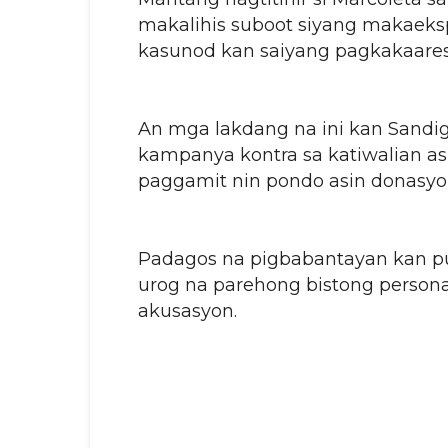
makalihis suboot siyang makaeks
kasunod kan saiyang pagkakaarest
An mga lakdang na ini kan Sandi
kampanya kontra sa katiwalian as
paggamit nin pondo asin donasyo
Padagos na pigbabantayan kan pu
urog na parehong bistong persona
akusasyon.