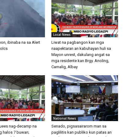
Local News
on, ibinaba na sa Alert
Liwat na pagbangon kan mga
volcs
naapektaran an kabuhayan huli sa
Mayon unrest, dakulang angat sa
mga residente kan Brgy. Anoling,
Camalig, Albay
National News
uees nag-decamp na
Senado, pigsasairarom man sa
 halos 7 buwan;
paglilitis kan publiko kun patas an