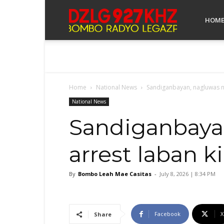
Bombo
HOM
Radyo
Home
National News
Sandiganbayan, nagluwas ni
Legazpi
National News
Sandiganbayan
arrest laban k
By
Bombo Leah Mae Casitas
-
July 8, 2026 | 8:34 PM
Facebook
X
Share