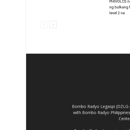
PHIVOLCS na
ng bulkang 
level 2 na
Bombo Radyo Legaspi (DZLG-AM 
with Bombo Radyo Philippines 
Center