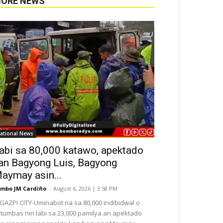
ORE NEWS
ational News
abi sa 80,000 katawo, apektado
an Bagyong Luis, Bagyong
aymay asin...
mbo JM Cardiño
-
August 6, 2026 | 3:58 PM
GAZPI CITY-Uminabot na sa 80,000 indibidwal o
tumbas nin labi sa 23,000 pamilya an apektado