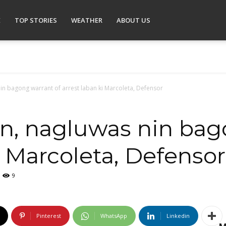
E
TOP STORIES
WEATHER
ABOUT US
n bagong warrant of arrest laban ki Marcoleta, Defensor
, nagluwas nin bag
i Marcoleta, Defensor
9
Pinterest
WhatsApp
Linkedin