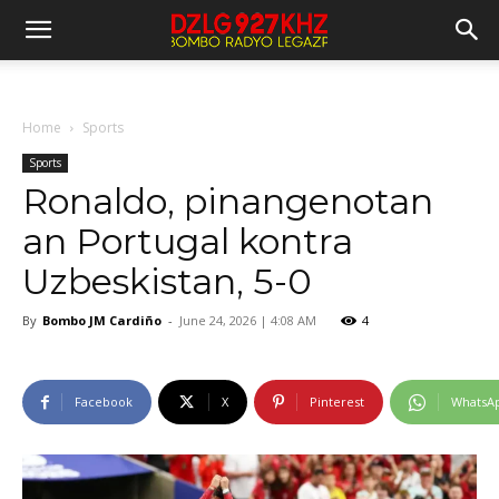
Home
Sports
Sports
Ronaldo, pinangenotan
an Portugal kontra
Uzbeskistan, 5-0
By
Bombo JM Cardiño
-
June 24, 2026 | 4:08 AM
4
Facebook
X
Pinterest
WhatsA