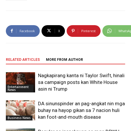
Facebook
X
Pinterest
WhatsA
RELATED ARTICLES
MORE FROM AUTHOR
Nagkapirang kanta ni Taylor Swift, hinali
sa campaign posts kan White House
Entertainment
asin ni Trump
News
DA sinunspinder an pag-angkat nin mga
buhay na hayop gikan sa 7 nacion huli
kan foot-and-mouth disease
Business News