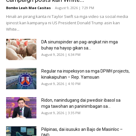
Bombo Leah Mae Casitas
-
August 9, 2026 | 7:29 PM
Hinali an pirang kanta ni Taylor Swift sa mga video sa social media
ipinost kan kampanya ni US President Donald Trump asin kan
White...
DA sinunspinder an pag-angkat nin mga
buhay na hayop gikan sa...
August 9, 2026 | 6:34 PM
Regular na inspeksyon sa mga DPWH projects,
kinakaipuhan – Rep. Yamsuan
August 9, 2026 | 4:10 PM
Ridon, nanindugang dai pwedisir ibasol sa
mga tawohan an paninimbagan sa...
August 9, 2026 | 3:35 PM
Pilipinas, dai isusuko an Bajo de Masinloc –
DND