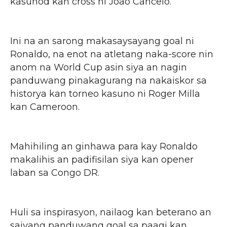
kasunod kan cross ni Joao Cancelo.
Ini na an sarong makasaysayang goal ni
Ronaldo, na enot na atletang naka-score nin
anom na World Cup asin siya an nagin
panduwang pinakagurang na nakaiskor sa
historya kan torneo kasuno ni Roger Milla
kan Cameroon.
Mahihiling an ginhawa para kay Ronaldo
makalihis an padifisilan siya kan opener
laban sa Congo DR.
Huli sa inspirasyon, nailaog kan beterano an
saiyang panduwang goal sa paagi kan