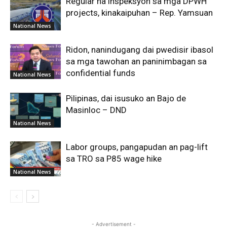
Regular na inspeksyon sa mga DPWH
projects, kinakaipuhan – Rep. Yamsuan
National News
Ridon, nanindugang dai pwedisir ibasol
sa mga tawohan an paninimbagan sa
confidential funds
National News
Pilipinas, dai isusuko an Bajo de
Masinloc – DND
National News
Labor groups, pangapudan an pag-lift
sa TRO sa P85 wage hike
National News
- Advertisement -