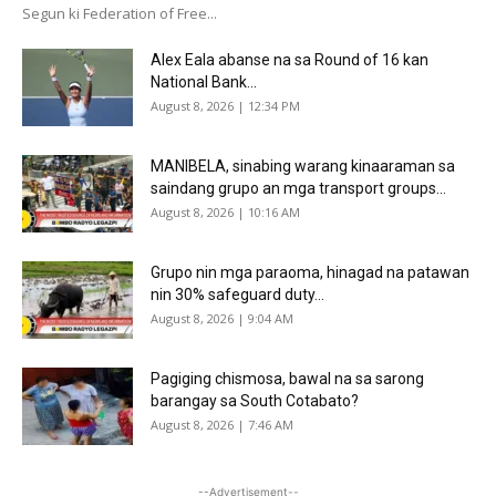
Segun ki Federation of Free...
Alex Eala abanse na sa Round of 16 kan
National Bank...
August 8, 2026 | 12:34 PM
MANIBELA, sinabing warang kinaaraman sa
saindang grupo an mga transport groups...
August 8, 2026 | 10:16 AM
Grupo nin mga paraoma, hinagad na patawan
nin 30% safeguard duty...
August 8, 2026 | 9:04 AM
Pagiging chismosa, bawal na sa sarong
barangay sa South Cotabato?
August 8, 2026 | 7:46 AM
--Advertisement--