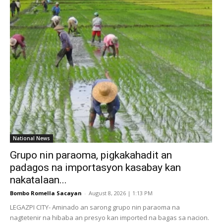
National News
Grupo nin paraoma, pigkakahadit an
padagos na importasyon kasabay kan
nakatalaan...
Bombo Romella Sacayan
-
August 8, 2026 | 1:13 PM
LEGAZPI CITY- Aminado an sarong grupo nin paraoma na
nagtetenir na hibaba an presyo kan imported na bagas sa nacion.