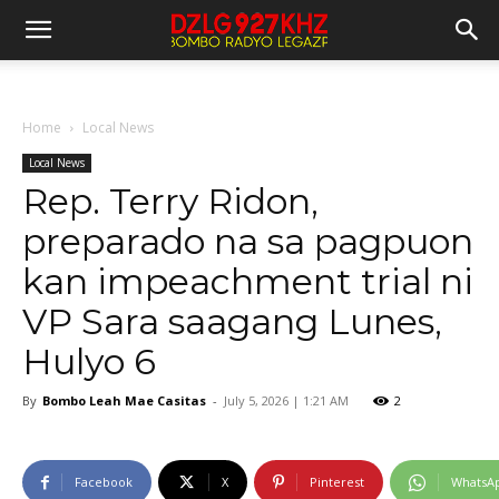
Home
Local News
Local News
Rep. Terry Ridon,
preparado na sa pagpuon
kan impeachment trial ni
VP Sara saagang Lunes,
Hulyo 6
By
Bombo Leah Mae Casitas
-
July 5, 2026 | 1:21 AM
2
Facebook
X
Pinterest
WhatsA