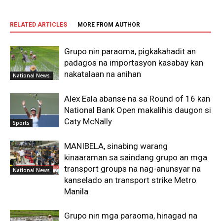
RELATED ARTICLES
MORE FROM AUTHOR
Grupo nin paraoma, pigkakahadit an
padagos na importasyon kasabay kan
nakatalaan na anihan
National News
Alex Eala abanse na sa Round of 16 kan
National Bank Open makalihis daugon si
Caty McNally
Sports
MANIBELA, sinabing warang
kinaaraman sa saindang grupo an mga
transport groups na nag-anunsyar na
National News
kanselado an transport strike Metro
Manila
Grupo nin mga paraoma, hinagad na