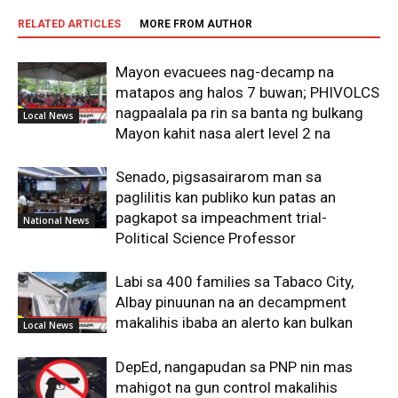
RELATED ARTICLES
MORE FROM AUTHOR
Mayon evacuees nag-decamp na
matapos ang halos 7 buwan; PHIVOLCS
nagpaalala pa rin sa banta ng bulkang
Local News
Mayon kahit nasa alert level 2 na
Senado, pigsasairarom man sa
paglilitis kan publiko kun patas an
pagkapot sa impeachment trial-
National News
Political Science Professor
Labi sa 400 families sa Tabaco City,
Albay pinuunan na an decampment
makalihis ibaba an alerto kan bulkan
Local News
DepEd, nangapudan sa PNP nin mas
mahigot na gun control makalihis