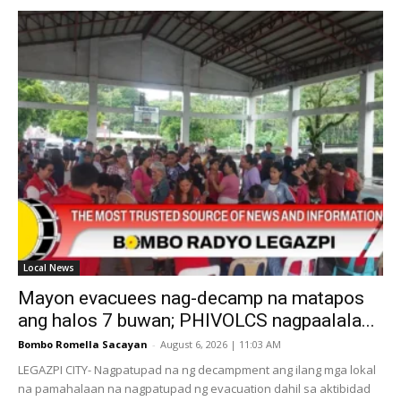
Local News
Mayon evacuees nag-decamp na matapos
ang halos 7 buwan; PHIVOLCS nagpaalala...
Bombo Romella Sacayan
-
August 6, 2026 | 11:03 AM
LEGAZPI CITY- Nagpatupad na ng decampment ang ilang mga lokal
na pamahalaan na nagpatupad ng evacuation dahil sa aktibidad