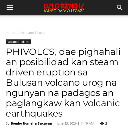
Home
Volcano Updates
Volcano Updates
PHIVOLCS, dae pighahali
an posibilidad kan steam
driven eruption sa
Bulusan volcano urog na
ngunyan na padagos an
paglangkaw kan volcanic
earthquakes
By
Bombo Romella Sacayan
-
June 23, 2026 | 11:49 AM
21