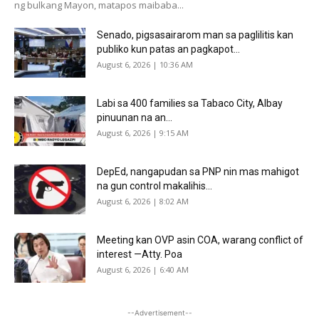
ng bulkang Mayon, matapos maibaba...
Senado, pigsasairarom man sa paglilitis kan
publiko kun patas an pagkapot...
August 6, 2026 | 10:36 AM
Labi sa 400 families sa Tabaco City, Albay
pinuunan na an...
August 6, 2026 | 9:15 AM
DepEd, nangapudan sa PNP nin mas mahigot
na gun control makalihis...
August 6, 2026 | 8:02 AM
Meeting kan OVP asin COA, warang conflict of
interest —Atty. Poa
August 6, 2026 | 6:40 AM
--Advertisement--