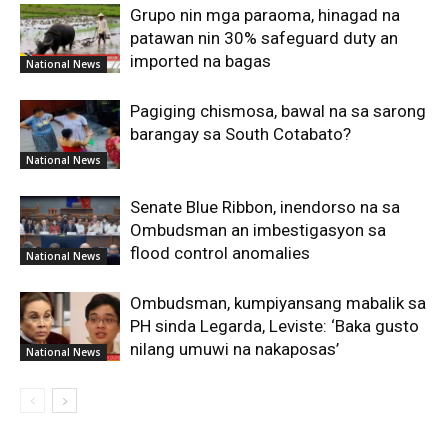
Grupo nin mga paraoma, hinagad na
patawan nin 30% safeguard duty an
imported na bagas
National News
Pagiging chismosa, bawal na sa sarong
barangay sa South Cotabato?
National News
Senate Blue Ribbon, inendorso na sa
Ombudsman an imbestigasyon sa
flood control anomalies
National News
Ombudsman, kumpiyansang mabalik sa
PH sinda Legarda, Leviste: ‘Baka gusto
nilang umuwi na nakaposas’
National News