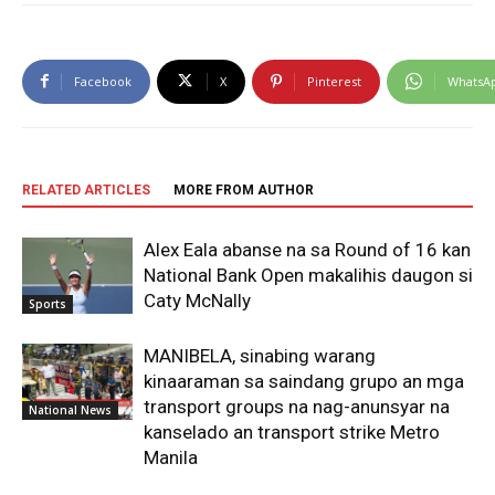
Facebook
X
Pinterest
WhatsA
RELATED ARTICLES
MORE FROM AUTHOR
Alex Eala abanse na sa Round of 16 kan
National Bank Open makalihis daugon si
Caty McNally
Sports
MANIBELA, sinabing warang
kinaaraman sa saindang grupo an mga
transport groups na nag-anunsyar na
National News
kanselado an transport strike Metro
Manila