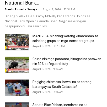
National Bank...
Bombo Romella Sacayan
-
August 8, 2026 | 12:34 PM
Dinaog ni Alex Eala si Cathy McNally kan Estados Unidos sa
National Bank Open o Canada Open. Nagin makusog an
pagpupuon ni Eala asin tulos...
MANIBELA, sinabing warang kinaaraman sa
saindang grupo an mga transport groups...
August 8, 2026 | 10:16 AM
Grupo nin mga paraoma, hinagad na patawan
nin 30% safeguard duty...
August 8, 2026 | 9:04 AM
Pagiging chismosa, bawal na sa sarong
barangay sa South Cotabato?
August 8, 2026 | 7:46 AM
Senate Blue Ribbon, inendorso na sa