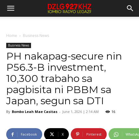
Home
Business News
Business News
PH nakapag-secure nin
P56.3-B investment,
10,300 trabaho sa
pagbisita ni PBBM sa
Japan, segun sa DTI
By
Bombo Leah Mae Casitas
-
June 1, 2026 | 2:14 AM
16
Facebook
X
Pinterest
WhatsA