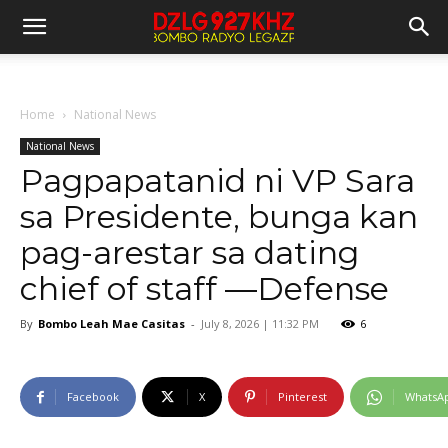
Home
National News
National News
Pagpapatanid ni VP Sara
sa Presidente, bunga kan
pag-arestar sa dating
chief of staff —Defense
By
Bombo Leah Mae Casitas
-
July 8, 2026 | 11:32 PM
6
Facebook
X
Pinterest
WhatsA