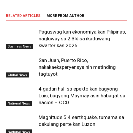
RELATED ARTICLES
MORE FROM AUTHOR
Paguswag kan ekonomiya kan Pilipinas,
nagluway sa 2.3% sa ikaduwang
kwarter kan 2026
Business News
San Juan, Puerto Rico,
nakakaeksperyensya nin matinding
tagtuyot
Global News
4 gadan huli sa epekto kan bagyong
Luis, bagyong Maymay asin habagat sa
nacion – OCD
National News
Magnitude 5.4 earthquake, tumama sa
dakulang parte kan Luzon
National News