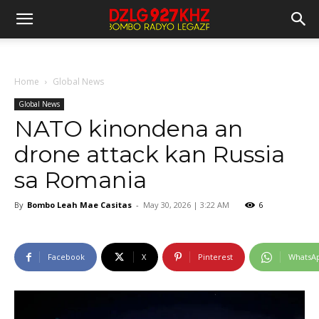
Home
Global News
Global News
NATO kinondena an
drone attack kan Russia
sa Romania
By
Bombo Leah Mae Casitas
-
May 30, 2026 | 3:22 AM
6
Facebook
X
Pinterest
WhatsA