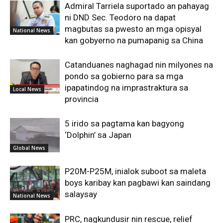
Admiral Tarriela suportado an pahayag
ni DND Sec. Teodoro na dapat
magbutas sa pwesto an mga opisyal
National News
kan gobyerno na pumapanig sa China
Catanduanes naghagad nin milyones na
pondo sa gobierno para sa mga
ipapatindog na imprastraktura sa
Local News
provincia
5 irido sa pagtama kan bagyong
‘Dolphin’ sa Japan
Global News
P20M-P25M, inialok suboot sa maleta
boys karibay kan pagbawi kan saindang
salaysay
National News
PRC, nagkundusir nin rescue, relief