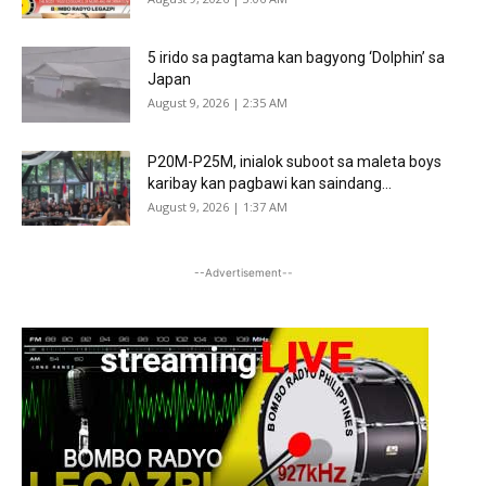
5 irido sa pagtama kan bagyong ‘Dolphin’ sa
Japan
August 9, 2026 | 2:35 AM
P20M-P25M, inialok suboot sa maleta boys
karibay kan pagbawi kan saindang...
August 9, 2026 | 1:37 AM
--Advertisement--