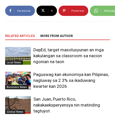
Facebook
X
Pinterest
WhatsA
RELATED ARTICLES
MORE FROM AUTHOR
DepEd, target masolusyunan an mga
kakulangan sa classroom sa nacion
ngonian na taon
Local News
Paguswag kan ekonomiya kan Pilipinas,
nagluway sa 2.3% sa ikaduwang
kwarter kan 2026
Business News
San Juan, Puerto Rico,
nakakaeksperyensya nin matinding
tagtuyot
Global News