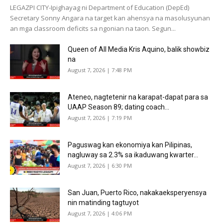
LEGAZPI CITY-Ipighayag ni Department of Education (DepEd)
Secretary Sonny Angara na target kan ahensya na masolusyunan
an mga classroom deficits sa ngonian na taon. Segun...
Queen of All Media Kris Aquino, balik showbiz
na
August 7, 2026 | 7:48 PM
Ateneo, nagtetenir na karapat-dapat para sa
UAAP Season 89; dating coach...
August 7, 2026 | 7:19 PM
Paguswag kan ekonomiya kan Pilipinas,
nagluway sa 2.3% sa ikaduwang kwarter...
August 7, 2026 | 6:30 PM
San Juan, Puerto Rico, nakakaeksperyensya
nin matinding tagtuyot
August 7, 2026 | 4:06 PM