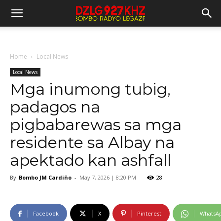
Home
Local News
Local News
Mga inumong tubig,
padagos na
pigbabarewas sa mga
residente sa Albay na
apektado kan ashfall
By
Bombo JM Cardiño
-
May 7, 2026 | 8:20 PM
28
Facebook
X
Pinterest
WhatsA