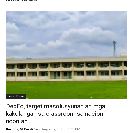
Local News
DepEd, target masolusyunan an mga
kakulangan sa classroom sa nacion
ngonian...
Bombo JM Cardiño
-
August 7, 2026 | 8:53 PM