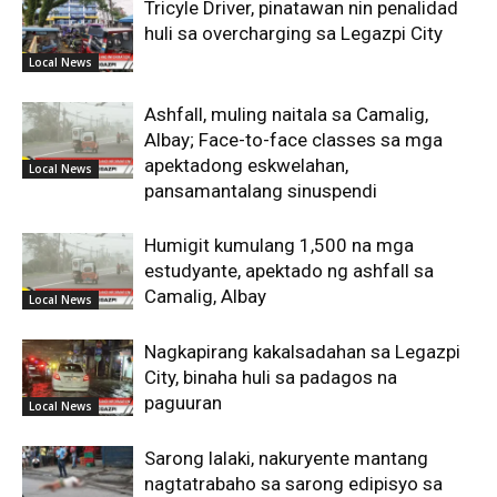
Tricyle Driver, pinatawan nin penalidad
huli sa overcharging sa Legazpi City
Local News
Ashfall, muling naitala sa Camalig,
Albay; Face-to-face classes sa mga
apektadong eskwelahan,
Local News
pansamantalang sinuspendi
Humigit kumulang 1,500 na mga
estudyante, apektado ng ashfall sa
Camalig, Albay
Local News
Nagkapirang kakalsadahan sa Legazpi
City, binaha huli sa padagos na
paguuran
Local News
Sarong lalaki, nakuryente mantang
nagtatrabaho sa sarong edipisyo sa