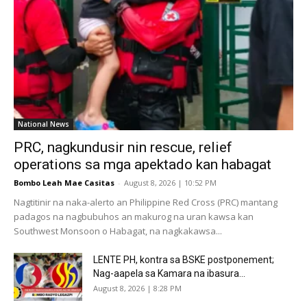
National News
PRC, nagkundusir nin rescue, relief
operations sa mga apektado kan habagat
Bombo Leah Mae Casitas
-
August 8, 2026 | 10:52 PM
Nagtitinir na naka-alerto an Philippine Red Cross (PRC) mantang
padagos na nagbubuhos an makurog na uran kawsa kan
Southwest Monsoon o Habagat, na nagkakawsa...
LENTE PH, kontra sa BSKE postponement;
Nag-aapela sa Kamara na ibasura...
August 8, 2026 | 8:28 PM