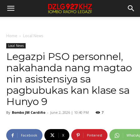
Home
Local News
Local News
Legazpi PSO personnel,
nakahanda nang magtao
nin asistensiya sa
pagbubukas kan klase sa
Hunyo 9
By
Bombo JM Cardiño
-
June 2, 2026 | 10:40 PM
7
Facebook
X
Pinterest
WhatsA