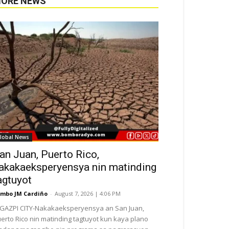
ORE NEWS
lobal News
an Juan, Puerto Rico,
akakaeksperyensya nin matinding
agtuyot
mbo JM Cardiño
-
August 7, 2026 | 4:06 PM
GAZPI CITY-Nakakaeksperyensya an San Juan,
erto Rico nin matinding tagtuyot kun kaya plano