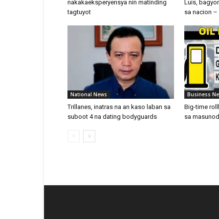
nakakaeksperyensya nin matinding
Luis, bagyo
tagtuyot
sa nacion 
National News
Business N
Trillanes, inatras na an kaso laban sa
Big-time ro
suboot 4 na dating bodyguards
sa masunod