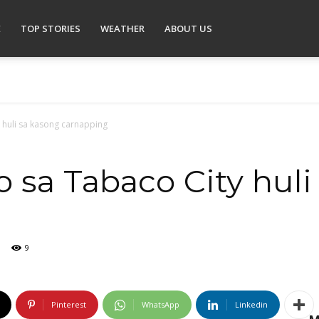
E
TOP STORIES
WEATHER
ABOUT US
y huli sa kasong carnapping
o sa Tabaco City hul
9
Pinterest
WhatsApp
Linkedin