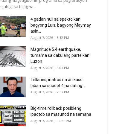
ndang magsagibo nin programa sa pagrarasyon
n tubigf sa bilog na...
4 gadan huli sa epekto kan
bagyong Luis, bagyong Maymay
asin...
August 7, 2026 | 3:12 PM
Magnitude 5.4 earthquake,
tumama sa dakulang parte kan
Luzon
August 7, 2026 | 3:07 PM
Trillanes, inatras na an kaso
laban sa suboot 4 na dating...
August 7, 2026 | 2:57 PM
Big-time rollback posibleng
ipaotob sa masunod na semana
August 7, 2026 | 12:51 PM