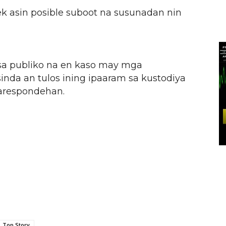
k asin posible suboot na susunadan nin
a publiko na en kaso may mga
da an tulos ining ipaaram sa kustodiya
arespondehan.
Top Story