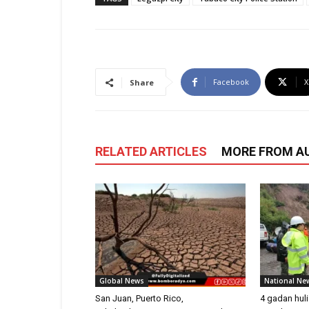
Facebook
X
Share
RELATED ARTICLES
MORE FROM A
Global News
National Ne
San Juan, Puerto Rico,
4 gadan hul