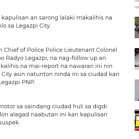
ni
ni
apulisan an sarong lalaki makalihis na
o sa Legazpi City.
n Chief of Police Police Lieutenant Colonel
mbo Radyo Legazpi, na nag-follow up an
alihis na mai-report na nawaran ini nin
City asin natunton ninda ini sa ciudad kan
Legazpi PNP.
motor sa saindang ciudad huli sa digdi
lon alagad naabutan ini kan kapulisan
suspek.