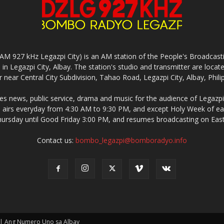
927 kHz Legazpi City) is an AM station of the People's Broadcasting
in Legazpi City, Albay. The station's studio and transmitter are lo
 near Central City Subdivision, Tahao Road, Legazpi City, Albay, Phili
 news, public service, drama and music for the audience of Legazpi 
irs everyday from 4:30 AM to 9:30 PM, and except Holy Week of eac
rsday until Good Friday 3:00 PM, and resumes broadcasting on Eas
Contact us:
bombo_legazpi@bomboradyo.info
 | Ang Numero Uno sa Albay