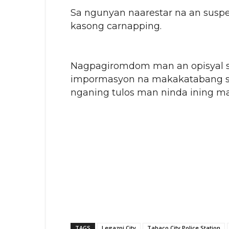
Sa ngunyan naarestar na an suspe
kasong carnapping.
Nagpagiromdom man an opisyal s
impormasyon na makakatabang sin
nganing tulos man ninda ining m
TAGS
Legazpi City
Tabaco City Police Station