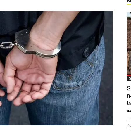
M
G
S
n
t
Bo
LE
Pu