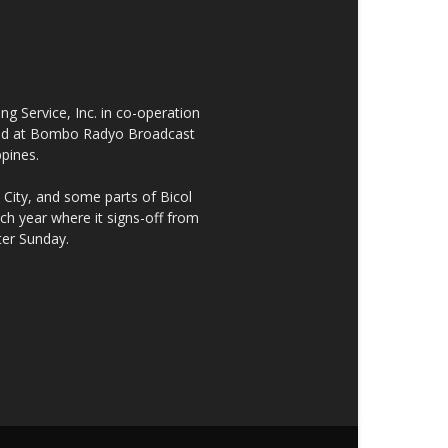
 Service, Inc. in co-operation
cated at Bombo Radyo Broadcast
ppines.
City, and some parts of Bicol
h year where it signs-off from
ter Sunday.