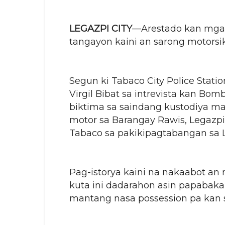
LEGAZPI CITY
—Arestado kan mga k
tangayon kaini an sarong motorsikl
Segun ki Tabaco City Police Statio
Virgil Bibat sa intrevista kan Bo
biktima sa saindang kustodiya mak
motor sa Barangay Rawis, Legazpi 
Tabaco sa pakikipagtabangan sa 
Pag-istorya kaini na nakaabot an 
kuta ini dadarahon asin papabaka
mantang nasa possession pa kan 