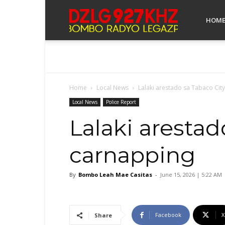
Bombo
HOM
Radyo
Home
Local News
Lalaki arestado sa Tabaco Cit
Legazpi
Local News
Police Report
Lalaki arestad
carnapping
By
Bombo Leah Mae Casitas
-
June 15, 2026 | 5:22 AM
Facebook
X
Share