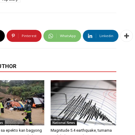
Pinterest
WhatsApp
Linkedin
UTHOR
ws
National News
i sa epekto kan bagyong
Magnitude 5.4 earthquake, tumama