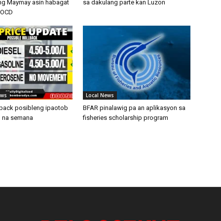
ng Maymay asin habagat
sa dakulang parte kan Luzon
– OCD
ews
Local News
llback posibleng ipaotob
BFAR pinalawig pa an aplikasyon sa
 na semana
fisheries scholarship program