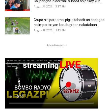
Co, pangba-blackmail suboot an pakay kun...
August 8, 2026 | 3:17 PM
Grupo nin paraoma, pigkakahadit an padagos
na importasyon kasabay kan nakatalaan...
August 8, 2026 | 1:13 PM
--Advertisement--