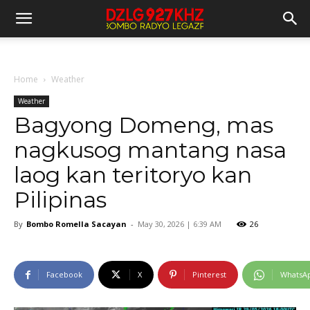
Home
Weather
Weather
Bagyong Domeng, mas
nagkusog mantang nasa
laog kan teritoryo kan
Pilipinas
By
Bombo Romella Sacayan
-
May 30, 2026 | 6:39 AM
26
Facebook
X
Pinterest
WhatsA