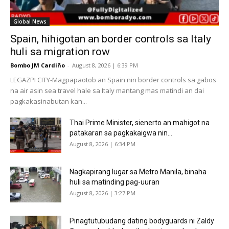
Global News
Spain, hihigotan an border controls sa Italy
huli sa migration row
Bombo JM Cardiño
-
August 8, 2026 | 6:39 PM
LEGAZPI CITY-Magpapaotob an Spain nin border controls sa gabos
na air asin sea travel hale sa Italy mantang mas matindi an dai
pagkakasinabutan kan...
Thai Prime Minister, sienerto an mahigot na
patakaran sa pagkakaigwa nin...
August 8, 2026 | 6:34 PM
Nagkapirang lugar sa Metro Manila, binaha
huli sa matinding pag-uuran
August 8, 2026 | 3:27 PM
Pinagtutubudang dating bodyguards ni Zaldy