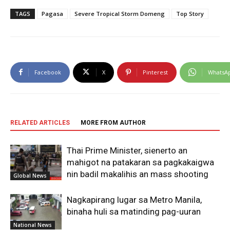
TAGS
Pagasa
Severe Tropical Storm Domeng
Top Story
Facebook
X
Pinterest
WhatsA
RELATED ARTICLES
MORE FROM AUTHOR
Thai Prime Minister, sienerto an
mahigot na patakaran sa pagkakaigwa
nin badil makalihis an mass shooting
Global News
Nagkapirang lugar sa Metro Manila,
binaha huli sa matinding pag-uuran
National News