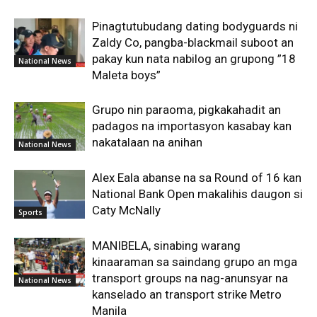
Pinagtutubudang dating bodyguards ni
Zaldy Co, pangba-blackmail suboot an
pakay kun nata nabilog an grupong ”18
National News
Maleta boys”
Grupo nin paraoma, pigkakahadit an
padagos na importasyon kasabay kan
nakatalaan na anihan
National News
Alex Eala abanse na sa Round of 16 kan
National Bank Open makalihis daugon si
Caty McNally
Sports
MANIBELA, sinabing warang
kinaaraman sa saindang grupo an mga
transport groups na nag-anunsyar na
National News
kanselado an transport strike Metro
Manila