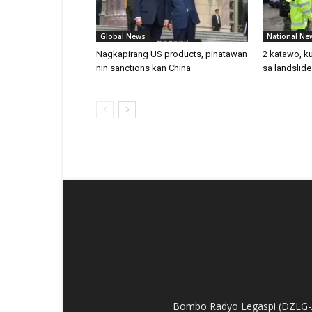
Global News
National Ne
Nagkapirang US products, pinatawan
2 katawo, 
nin sanctions kan China
sa landslid
Bombo Radyo Legaspi (DZLG-AM 