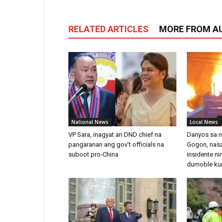
RELATED ARTICLES
MORE FROM A
National News
Local News
VP Sara, inagyat an DND chief na
Danyos sa n
pangaranan ang gov’t officials na
Gogon, nas
suboot pro-China
insidente ni
dumoble ku