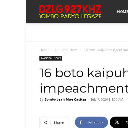
Bombo
HOM
Radyo
Home
National News
16 boto kaipuhan ngani ma-
Legazpi
National News
16 boto kaipu
impeachment t
By
Bombo Leah Mae Casitas
-
July 7, 2026 | 1:00 AM
Facebook
X
Share