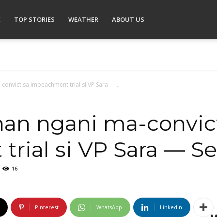
E
TOP STORIES
WEATHER
ABOUT US
convict sa impeachment trial si VP Sara —...
han ngani ma-convic
rial si VP Sara — S
16
Pinterest
WhatsApp
Linkedin