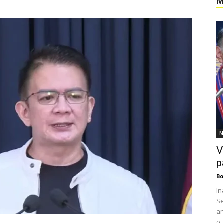
M
N
V
p
Bo
In
Se
an
o..