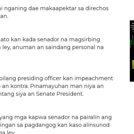
ini nganing dae makaapektar sa direchos
an.
ato kan kada senador na magsirbing
 ley, anuman an saindang personal na
o bilang presiding officer kan impeachment
lo an kontra. Pinamayuhan man niya an
ang siya an Senate President.
yang mga kapwa senador na pairalin ang
ilingan sa pagdangog kan kaso alinsunod
a ley.