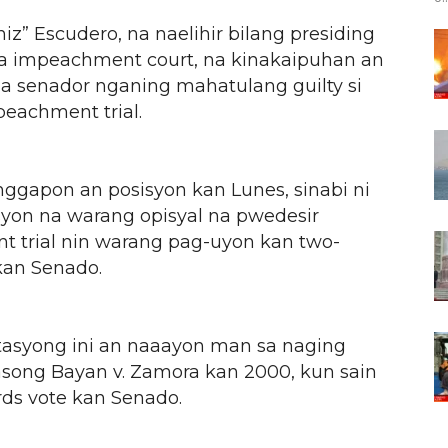
iz” Escudero, na naelihir bilang presiding
na impeachment court, na kinakaipuhan an
a senador nganing mahatulang guilty si
peachment trial.
ggapon an posisyon kan Lunes, sinabi ni
yon na warang opisyal na pwedesir
 trial nin warang pag-uyon kan two-
kan Senado.
etasyong ini an naaayon man sa naging
song Bayan v. Zamora kan 2000, kun sain
rds vote kan Senado.