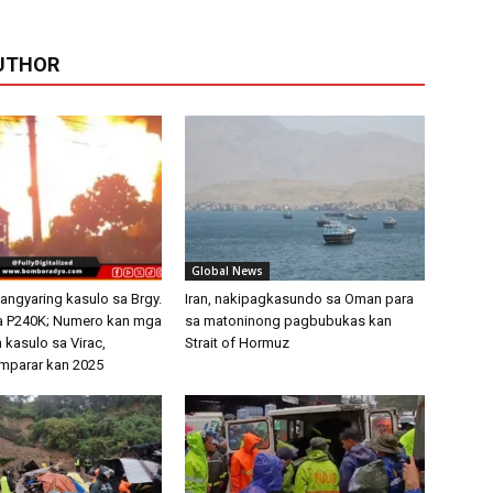
UTHOR
Global News
angyaring kasulo sa Brgy.
Iran, nakipagkasundo sa Oman para
a P240K; Numero kan mga
sa matoninong pagbubukas kan
n kasulo sa Virac,
Strait of Hormuz
mparar kan 2025