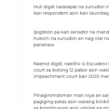
Huli digdi nararapat na sunudon 
kan respondent asin kan taumbay
Ipigdoon pa kan senador na mand
hukom na sunudon an nag-iiral na
pananaw.
Naenot digdi, naelihir si Escuder
court sa botong 12 pabor asin wa
impeachment court kan 2025 mant
Pinagiromdoman man niya an sai
pagiging patas asin warang kinik
sa Konstitusyon asin umiiral na mg