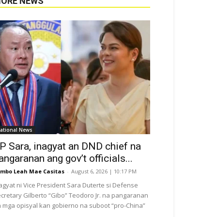
ORE NEWS
ational News
P Sara, inagyat an DND chief na
angaranan ang gov’t officials...
mbo Leah Mae Casitas
-
August 6, 2026 | 10:17 PM
agyat ni Vice President Sara Duterte si Defense
cretary Gilberto “Gibo” Teodoro Jr. na pangaranan
 mga opisyal kan gobierno na suboot “pro-China”
.