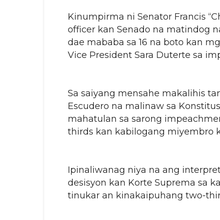
Kinumpirma ni Senator Francis “Ch
officer kan Senado na matindog 
dae mababa sa 16 na boto kan mg
Vice President Sara Duterte sa im
Sa saiyang mensahe makalihis tan
Escudero na malinaw sa Konstitus
mahatulan sa sarong impeachment
thirds kan kabilogang miyembro 
Ipinaliwanag niya na ang interpr
desisyon kan Korte Suprema sa ka
tinukar an kinakaipuhang two-thi